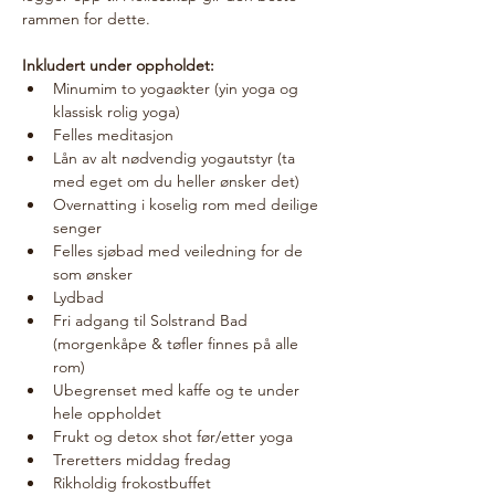
rammen for dette.
Inkludert under oppholdet:
Minumim to yogaøkter (yin yoga og 
klassisk rolig yoga)
Felles meditasjon
Lån av alt nødvendig yogautstyr (ta 
med eget om du heller ønsker det)
Overnatting i koselig rom med deilige 
senger 
Felles sjøbad med veiledning for de 
som ønsker
Lydbad 
Fri adgang til Solstrand Bad 
(morgenkåpe & tøfler finnes på alle 
rom)
Ubegrenset med kaffe og te under 
hele oppholdet
Frukt og detox shot før/etter yoga 
Treretters middag fredag
Rikholdig frokostbuffet