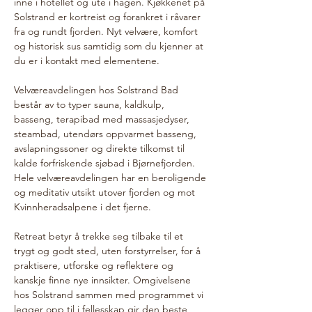
inne i hotellet og ute i hagen. Kjøkkenet på 
Solstrand er kortreist og forankret i råvarer 
fra og rundt fjorden. Nyt velvære, komfort 
og historisk sus samtidig som du kjenner at 
du er i kontakt med elementene.  
Velværeavdelingen hos Solstrand Bad 
består av to typer sauna, kaldkulp, 
basseng, terapibad med massasjedyser, 
steambad, utendørs oppvarmet basseng, 
avslapningssoner og direkte tilkomst til 
kalde forfriskende sjøbad i Bjørnefjorden. 
Hele velværeavdelingen har en beroligende 
og meditativ utsikt utover fjorden og mot 
Kvinnheradsalpene i det fjerne.
Retreat betyr å trekke seg tilbake til et 
trygt og godt sted, uten forstyrrelser, for å 
praktisere, utforske og reflektere og 
kanskje finne nye innsikter. Omgivelsene 
hos Solstrand sammen med programmet vi 
legger opp til i fellesskap gir den beste 