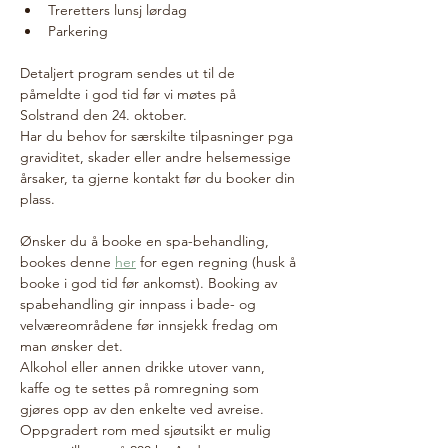
Treretters lunsj lørdag
Parkering
Detaljert program sendes ut til de 
påmeldte i god tid før vi møtes på 
Solstrand den 24. oktober.
Har du behov for særskilte tilpasninger pga 
graviditet, skader eller andre helsemessige 
årsaker, ta gjerne kontakt før du booker din 
plass.  
Ønsker du å booke en spa-behandling, 
bookes denne 
her
 for egen regning (husk å 
booke i god tid før ankomst). Booking av 
spabehandling gir innpass i bade- og 
velværeområdene før innsjekk fredag om 
man ønsker det.
Alkohol eller annen drikke utover vann, 
kaffe og te settes på romregning som 
gjøres opp av den enkelte ved avreise. 
Oppgradert rom med sjøutsikt er mulig 