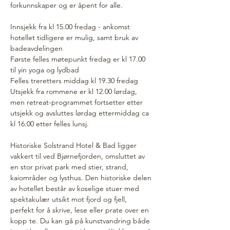
forkunnskaper og er åpent for alle. 
Innsjekk fra kl 15.00 fredag - ankomst 
hotellet tidligere er mulig, samt bruk av 
badeavdelingen
Første felles møtepunkt fredag er kl 17.00 
til yin yoga og lydbad
Felles treretters middag kl 19.30 fredag
Utsjekk fra rommene er kl 12.00 lørdag, 
men retreat-programmet fortsetter etter 
utsjekk og avsluttes lørdag ettermiddag ca 
kl 16.00 etter felles lunsj.  
Historiske Solstrand Hotel & Bad ligger 
vakkert til ved Bjørnefjorden, omsluttet av 
en stor privat park med stier, strand, 
kaiområder og lysthus. Den historiske delen 
av hotellet består av koselige stuer med 
spektakulær utsikt mot fjord og fjell, 
perfekt for å skrive, lese eller prate over en 
kopp te. Du kan gå på kunstvandring både 