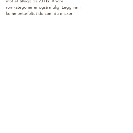
mot et tillegg på 200 kr. Andre 
romkategorier er også mulig. Legg inn i 
kommentarfeltet dersom du ønsker 
oppgradert rom (basert på tilgjengelighet).
Jeg gleder meg til å være sammen med 
deg på Solstrand!
Priser:
Per person i dobbeltrom: 4650 kr
Enkeltrom: 5490 kr
Kanselleringsvilkår: 
Fri kansellering frem til 1. september 
(minus 750 kr i administrasjonsgebyr). 
Kansellering må skje på mail til 
ingrid.jaeger@me.com
 innen denne dato.
Ved kansellering etter 1. september gis 
ingen refusjon. Da henvises det til den 
enkeltes reiseforsikring for refusjon. 