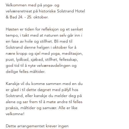
Velkommen med på yoga- og 
velværeretreat på historiske Solstrand Hotel 
& Bad 24. - 25. oktober.
Høsten er tiden for refleksjon og et senket 
tempo, i takt med at naturen selv går inn i 
en fase av hvile og stillhet. Bli med til 
Solstrand denne helgen i oktober for å 
nære kropp og sjel med yoga, meditasjon, 
pust, lydbad, sjøbad, stillhet, fellesskap, 
god tid til å nyte velværeavdelingen og 
deilige felles måltider.
Kanskje vil du komme sammen med en du 
er glad i til dette døgnet med påfyll hos 
Solstrand, eller kanskje du melder deg på 
alene og ser frem til å møte andre til felles 
praksis, måltider og samvær. Alle er like 
velkomne!
Dette arrangementet krever ingen 