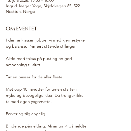
15. juni 2026, 15:00 – 16:00
Ingrid Jaeger Yoga, Skjoldvegen 85, 5221
Nesttun, Norge
Om eventet
I denne klassen jobber vi med kjernestyrke 
og balanse. Primært stående stillinger. 
Alltid med fokus på pust og en god 
avspenning til slutt.
Timen passer for de aller fleste. 
Møt opp 10 minutter før timen starter i 
myke og bevegelige klær. Du trenger ikke 
ta med egen yogamatte. 
Parkering tilgjengelig. 
Bindende påmelding. Minimum 4 påmeldte 