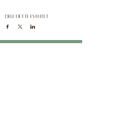
Dele dette eventet
Contact
Ingrid Jaeger Yoga
+47 918 15 904
ingrid.jaeger@me.com