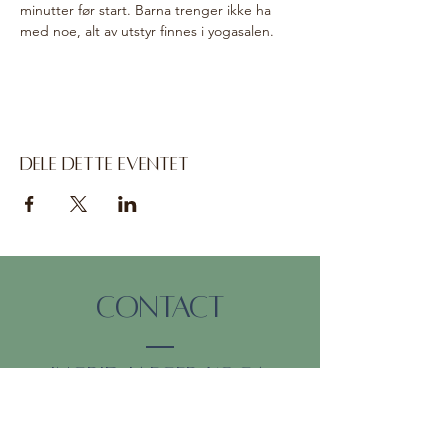
minutter før start. Barna trenger ikke ha 
med noe, alt av utstyr finnes i yogasalen. 
Dele dette eventet
Contact
Ingrid Jaeger Yoga
+47 918 15 904
ingrid.jaeger@me.com