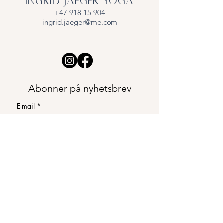
Ingrid Jaeger Yoga
+47 918 15 904
ingrid.jaeger@me.com
Abonner på nyhetsbrev
E-mail
*
Meld meg på
Jeg vil abonnere på 
nyhetsbrev
*