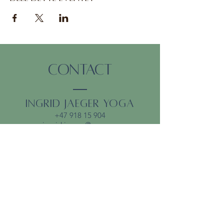
Contact
Ingrid Jaeger Yoga
+47 918 15 904
ingrid.jaeger@me.com
Abonner på nyhetsbrev
E-mail
*